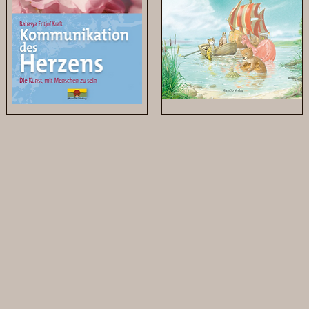
Kommunikation
Dschinnie
des
und
Herzens
seine
Freunde