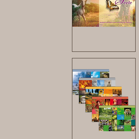
Bilderwelten
der
Seele